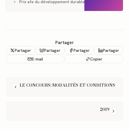
Sécurité sociale à destination des
Prix afe du développement durable des Français de l'étran
Français et Européens expatriés.
Elle propose 3 grandes garanties
permettant d’avoir une protection
sociale complète à l’étranger : la
garantie santé (maladie – maternité
– invalidité), la garantie risques
Partager
Partager
Partager
Partager
Partager
E-mail
Copier
LIRE ENSUITE
LE CONCOURS: MODALITÉS ET CONDITIONS
2019